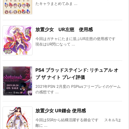
たキャラまとめてみま ...
放置少女 UR左慈 使用感
今回はガチャにたまに並ぶUR左慈の使用感です
現在はUR閃になって ...
PS4 ブラッドステインド: リチュアル オ
ブ ザ ナイト プレイ評価
2021年PSN 2月度の PSPlusフリープレイのゲーム
の感想です ...
放置少女 UR鍾会 使用感
今回はSSRから結構活躍する鍾会です スキル1は
敵に ...